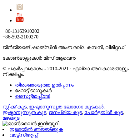
+86-13163910202
+86-592-2100270
ജിൻജിയാങ് ഷാങ്‌സിൻ അംബരല്ല കമ്പനി, ലിമിറ്റഡ്
കോൺടാക്റ്റുകൾ: മിസ് ആവെൻ
© പകർപ്പവകാശം - 2010-2021 : എല്ലാ അവകാശങ്ങളും
നിക്ഷിപ്തം.
തിരഞ്ഞെടുത്ത ഉൽപ്പന്നം
ഹോട്ട് ടാഗുകൾ
സൈറ്റ്മാപ്പ്.xml
സ്റ്റിക്ക് കുട
,
ഇഷ്ടാനുസൃത ലോഗോ കുടകൾ
,
ഇഷ്ടാനുസൃത കുട
,
ജനപ്രിയ കുട
,
പോർട്ടബിൾ കുട
,
മഴക്കുട
,
ഇമെയിൽ അയയ്ക്കുക
വാട്ട്‌സ്ആപ്പ്