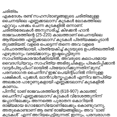
ചരിത്രം
ഏകദേശം രണ്ട് സഹസ്രാബ്ദങ്ങളുടെ ചരിത്രമുള്ള
ചൈനയിലെ എണ്ണക്കടലാസ് കുടകൾ ലോകത്തിലെ
ഏറ്റവും പഴക്കം ചെന്ന കുടകളിൽ ഒന്നാണ്.
ചരിത്രരേഖകൾ അനുസരിച്ച്, കിഴക്കൻ ഹാൻ
രാജവംശത്തിന്റെ (25-220) കാലത്താണ് ചൈനയിലെ
ആദ്യത്തെ എണ്ണക്കടലാസ് കുടകൾ പ്രത്യക്ഷപ്പെടാൻ
തുടങ്ങിയത്. വളരെ പെട്ടെന്ന് തന്നെ അവ വളരെ
പ്രചാരത്തിലായി, പ്രത്യേകിച്ച് കുടയുടെ ഉപരിതലത്തിൽ
എഴുതാനും വരയ്ക്കാനും ഇഷ്ടപ്പെട്ടിരുന്ന
സാഹിത്യകാരന്മാർക്കിടയിൽ, അവരുടെ കലാപരമായ
വൈദഗ്ധ്യവും സാഹിത്യ അഭിരുചികളും പ്രകടിപ്പിക്കാൻ
വാട്ടർപ്രൂഫിംഗ് ഓയിൽ പ്രയോഗിക്കുന്നതിന് മുമ്പ്.
പരമ്പരാഗത ചൈനീസ് ഇങ്ക് പെയിന്റിംഗിൽ നിന്നുള്ള
പക്ഷികൾ, പൂക്കൾ, ലാൻഡ്സ്കേപ്പുകൾ എന്നിവ ജനപ്രിയ
അലങ്കാര പാറ്റേണുകളായി എണ്ണക്കടലാസ് കുടകളിൽ
കാണാം.
പിന്നീട്, ടാങ് രാജവംശത്തിന്റെ (618-907) കാലത്ത്,
ചൈനീസ് എണ്ണക്കടലാസ് കുടകൾ വിദേശത്തുനിന്ന്
ജപ്പാനിലേക്കും അന്നത്തെ പുരാതന കൊറിയൻ
രാജ്യമായ ഗോജോസിയോണിലേക്കും കൊണ്ടുവന്നു,
അതുകൊണ്ടാണ് ആ രണ്ട് രാജ്യങ്ങളിലും അവ "ടാങ്
കുടകൾ" എന്ന് അറിയപ്പെട്ടിരുന്നത്. ഇന്നും, പരമ്പരാഗത