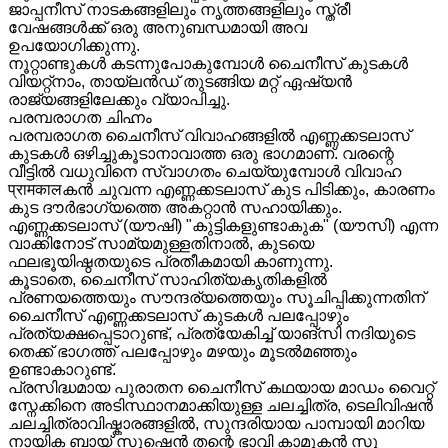
ജാപ്പനീസ് നാടകങ്ങളിലും നൃത്തങ്ങളിലും സ്ത്രീ
വേഷങ്ങൾക്ക് ഒരു അനുബന്ധമായി അവ
ഉപയോഗിക്കുന്നു.
നൂറ്റാണ്ടുകൾ കടന്നുപോകുമ്പോൾ ചൈനീസ് കുടകൾ
വിയറ്റ്നാം, തായ്‌ലൻഡ് തുടങ്ങിയ മറ്റ് ഏഷ്യൻ
രാജ്യങ്ങളിലേക്കും വ്യാപിച്ചു.
പരമ്പരാഗത ചിഹ്നം
പരമ്പരാഗത ചൈനീസ് വിവാഹങ്ങളിൽ എണ്ണക്കടലാസ്
കുടകൾ ഒഴിച്ചുകൂടാനാവാത്ത ഒരു ഭാഗമാണ്. വരന്റെ
വീട്ടിൽ വധുവിനെ സ്വാഗതം ചെയ്യുമ്പോൾ വിവാഹ
प्रामकालകൻ ചുവന്ന എണ്ണക്കടലാസ് കുട പിടിക്കും, കാരണം
കുട ദൗർഭാഗ്യത്തെ അകറ്റാൻ സഹായിക്കും.
എണ്ണക്കടലാസ് (യൗഷി) "കുട്ടികളുണ്ടാകുക" (യൗസി) എന്ന
വാക്കിനോട് സാമ്യമുള്ളതിനാൽ, കുടയെ
ഫലഭൂയിഷ്ഠതയുടെ പ്രതീകമായി കാണുന്നു.
കൂടാതെ, ചൈനീസ് സാഹിത്യകൃതികളിൽ
പ്രണയത്തെയും സൗന്ദര്യത്തെയും സൂചിപ്പിക്കുന്നതിന്
ചൈനീസ് എണ്ണക്കടലാസ് കുടകൾ പലപ്പോഴും
പ്രത്യക്ഷപ്പെടാറുണ്ട്, പ്രത്യേകിച്ച് യാങ്‌സി നദിയുടെ
തെക്ക് ഭാഗത്ത് പലപ്പോഴും മഴയും മൂടൽമഞ്ഞും
ഉണ്ടാകാറുണ്ട്.
പ്രസിദ്ധമായ പുരാതന ചൈനീസ് കഥയായ മാഡം വൈറ്റ്
സ്നേക്കിനെ അടിസ്ഥാനമാക്കിയുള്ള ചലച്ചിത്ര, ടെലിവിഷൻ
ചലച്ചിത്രാവിഷ്കാരങ്ങളിൽ, സുന്ദരിയായ പാമ്പായി മാറിയ
നായിക ബായ് സുഷെൻ തന്റെ ഭാവി കാമുകൻ സൂ