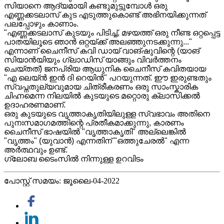
സിയാനെ ആദ്യമായി കണ്ടുമുട്ടുമ്പോൾ ഒരു
എണ്ണക്കടലാസ് കുട എടുത്തുകൊണ്ട് അഭിനയിക്കുന്നത്
പലപ്പോഴും കാണാം.
"എണ്ണക്കടലാസ് കുടയും പിടിച്ച്, മഴയത്ത് ഒരു നീണ്ട ഒറ്റപ്പെട്ട
പാതയിലൂടെ ഞാൻ ഒറ്റയ്ക്ക് അലഞ്ഞുനടക്കുന്നു..."
എന്നാണ് ചൈനീസ് കവി ഡായ് വാങ്ഷുവിന്റെ (യാങ്
സിയാൻയിയും ഗ്ലാഡിസ് യാങ്ങും വിവർത്തനം
ചെയ്തത്) ജനപ്രിയ ആധുനിക ചൈനീസ് കവിതയായ
"എ ലെയ്ൻ ഇൻ ദി റെയിൻ" പറയുന്നത്. ഈ ഇരുണ്ടതും
സ്വപ്നതുല്യവുമായ ചിത്രീകരണം ഒരു സാംസ്കാരിക
ചിഹ്നമെന്ന നിലയിൽ കുടയുടെ മറ്റൊരു ക്ലാസിക്കൽ
ഉദാഹരണമാണ്.
ഒരു കുടയുടെ വൃത്താകൃതിയിലുള്ള സ്വഭാവം അതിനെ
പുനഃസമാഗമത്തിന്റെ പ്രതീകമാക്കുന്നു, കാരണം
ചൈനീസ് ഭാഷയിൽ "വൃത്താകൃതി" അല്ലെങ്കിൽ
"വൃത്തം" (യുവാൻ) എന്നതിന് "ഒത്തുചേരൽ" എന്ന
അർത്ഥവും ഉണ്ട്.
ഗ്ലോബ ടൈംസിൽ നിന്നുള്ള ഉറവിടം
പോസ്റ്റ് സമയം: ജൂലൈ-04-2022