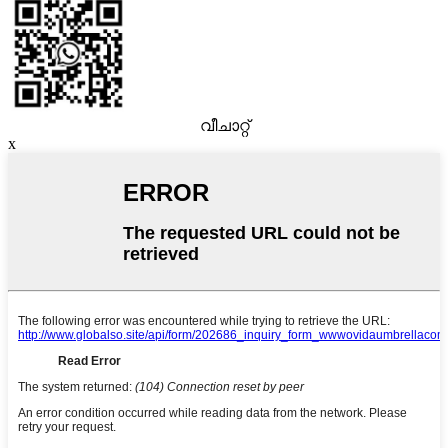
വീചാറ്റ്
x