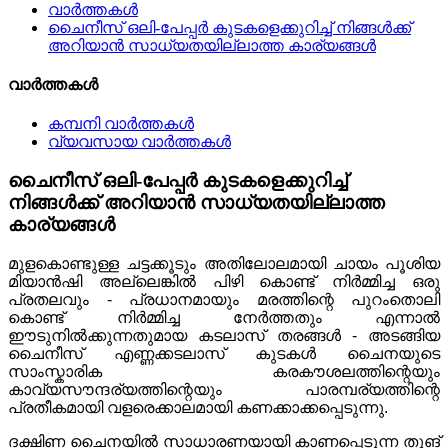
വാർത്തകൾ
ചൈനീസ് ഒലി-പേപ്പർ കുടകളെക്കുറിച്ച് നിങ്ങൾക്ക്
അറിയാൻ സാധ്യതയില്ലാത്ത കാര്യങ്ങൾ
വാർത്തകൾ
കമ്പനി വാർത്തകൾ
വ്യവസായ വാർത്തകൾ
ചൈനീസ് ഒലി-പേപ്പർ കുടകളെക്കുറിച്ച്
നിങ്ങൾക്ക് അറിയാൻ സാധ്യതയില്ലാത്ത
കാര്യങ്ങൾ
മുളകൊണ്ടുള്ള ചട്ടക്കൂടും അതിലോലമായി ചായം പൂശിയ
മിയാൻഷി അല്ലെങ്കിൽ പിഴി കൊണ്ട് നിർമ്മിച്ച ഒരു
പ്രതലവും - പ്രധാനമായും മരത്തിന്റെ പുറംതൊലി
കൊണ്ട് നിർമ്മിച്ച നേർത്തതും എന്നാൽ
ഈടുനിൽക്കുന്നതുമായ കടലാസ് തരങ്ങൾ - അടങ്ങിയ
ചൈനീസ് എണ്ണക്കടലാസ് കുടകൾ ചൈനയുടെ
സാംസ്കാരിക കരകൗശലത്തിന്റെയും
കാവ്യസൗന്ദര്യത്തിന്റെയും പാരമ്പര്യത്തിന്റെ
പ്രതീകമായി വളരെക്കാലമായി കണക്കാക്കപ്പെടുന്നു.
ദക്ഷിണ ചൈനയിൽ സാധാരണയായി കാണപ്പെടുന്ന തുങ്