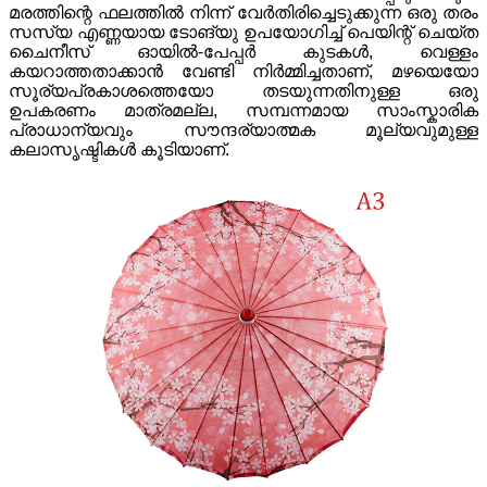
മരത്തിന്റെ ഫലത്തിൽ നിന്ന് വേർതിരിച്ചെടുക്കുന്ന ഒരു തരം
സസ്യ എണ്ണയായ ടോങ്‌യു ഉപയോഗിച്ച് പെയിന്റ് ചെയ്ത
ചൈനീസ് ഓയിൽ-പേപ്പർ കുടകൾ, വെള്ളം
കയറാത്തതാക്കാൻ വേണ്ടി നിർമ്മിച്ചതാണ്, മഴയെയോ
സൂര്യപ്രകാശത്തെയോ തടയുന്നതിനുള്ള ഒരു
ഉപകരണം മാത്രമല്ല, സമ്പന്നമായ സാംസ്കാരിക
പ്രാധാന്യവും സൗന്ദര്യാത്മക മൂല്യവുമുള്ള
കലാസൃഷ്ടികൾ കൂടിയാണ്.