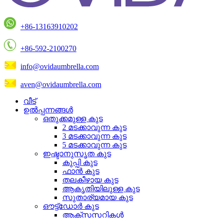
+86-13163910202
+86-592-2100270
info@ovidaumbrella.com
aven@ovidaumbrella.com
വീട്
ഉൽപ്പന്നങ്ങൾ
ഒതുക്കമുള്ള കുട
2 മടക്കാവുന്ന കുട
3 മടക്കാവുന്ന കുട
5 മടക്കാവുന്ന കുട
ഇഷ്ടാനുസൃത കുട
കുപ്പി കുട
ഫാൻ കുട
തലകീഴായ കുട
ആകൃതിയിലുള്ള കുട
സുതാര്യമായ കുട
ഔട്ട്ഡോർ കുട
ആക്‌സസറികൾ