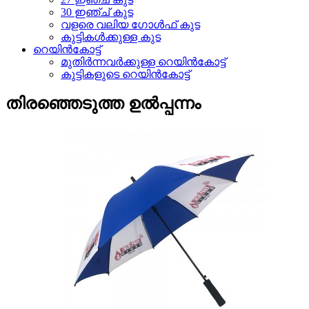
30 ഇഞ്ച് കുട
വളരെ വലിയ ഗോൾഫ് കുട
കുട്ടികൾക്കുള്ള കുട
റെയിൻകോട്ട്
മുതിർന്നവർക്കുള്ള റെയിൻകോട്ട്
കുട്ടികളുടെ റെയിൻകോട്ട്
തിരഞ്ഞെടുത്ത ഉൽപ്പന്നം