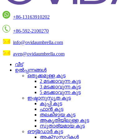
+86-13163910202
+86-592-2100270
info@ovidaumbrella.com
aven@ovidaumbrella.com
വീട്
ഉൽപ്പന്നങ്ങൾ
ഒതുക്കമുള്ള കുട
2 മടക്കാവുന്ന കുട
3 മടക്കാവുന്ന കുട
5 മടക്കാവുന്ന കുട
ഇഷ്ടാനുസൃത കുട
കുപ്പി കുട
ഫാൻ കുട
തലകീഴായ കുട
ആകൃതിയിലുള്ള കുട
സുതാര്യമായ കുട
ഔട്ട്ഡോർ കുട
ആക്‌സസറികൾ