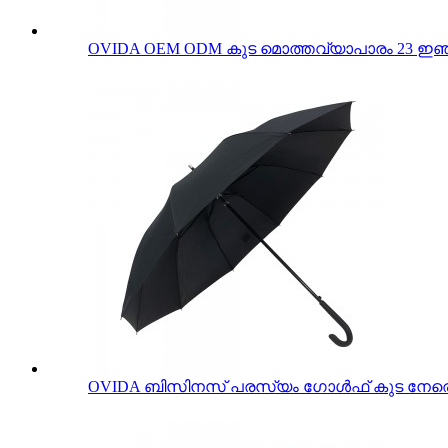
OVIDA OEM ODM കുട മൊത്തവ്യാപാരം 23 ഇഞ്ച
OVIDA ബിസിനസ് പരസ്യം ഗോൾഫ് കുട നേരെ 