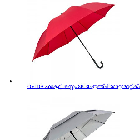
OVIDA ഫാക്ടറി കസ്റ്റം 8K 30-ഇഞ്ച് ഓട്ടോമാറ്റ