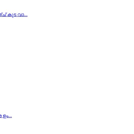
് കുട വാ...
ഉം...