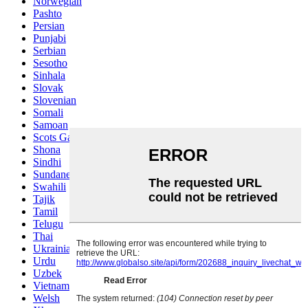
Norwegian
Pashto
Persian
Punjabi
Serbian
Sesotho
Sinhala
Slovak
Slovenian
Somali
Samoan
Scots Gaelic
Shona
Sindhi
Sundanese
Swahili
Tajik
Tamil
Telugu
Thai
Ukrainian
Urdu
Uzbek
Vietnamese
Welsh