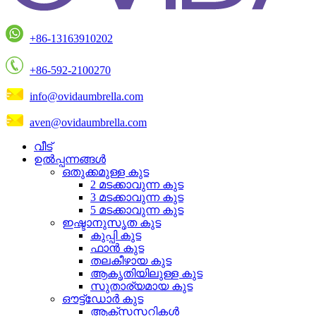
+86-13163910202
+86-592-2100270
info@ovidaumbrella.com
aven@ovidaumbrella.com
വീട്
ഉൽപ്പന്നങ്ങൾ
ഒതുക്കമുള്ള കുട
2 മടക്കാവുന്ന കുട
3 മടക്കാവുന്ന കുട
5 മടക്കാവുന്ന കുട
ഇഷ്ടാനുസൃത കുട
കുപ്പി കുട
ഫാൻ കുട
തലകീഴായ കുട
ആകൃതിയിലുള്ള കുട
സുതാര്യമായ കുട
ഔട്ട്ഡോർ കുട
ആക്‌സസറികൾ