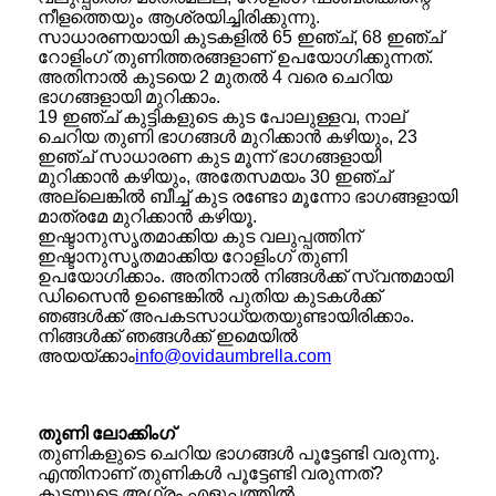
നീളത്തെയും ആശ്രയിച്ചിരിക്കുന്നു.
സാധാരണയായി കുടകളിൽ 65 ഇഞ്ച്, 68 ഇഞ്ച്
റോളിംഗ് തുണിത്തരങ്ങളാണ് ഉപയോഗിക്കുന്നത്.
അതിനാൽ കുടയെ 2 മുതൽ 4 വരെ ചെറിയ
ഭാഗങ്ങളായി മുറിക്കാം.
19 ഇഞ്ച് കുട്ടികളുടെ കുട പോലുള്ളവ, നാല്
ചെറിയ തുണി ഭാഗങ്ങൾ മുറിക്കാൻ കഴിയും, 23
ഇഞ്ച് സാധാരണ കുട മൂന്ന് ഭാഗങ്ങളായി
മുറിക്കാൻ കഴിയും, അതേസമയം 30 ഇഞ്ച്
അല്ലെങ്കിൽ ബീച്ച് കുട രണ്ടോ മൂന്നോ ഭാഗങ്ങളായി
മാത്രമേ മുറിക്കാൻ കഴിയൂ.
ഇഷ്ടാനുസൃതമാക്കിയ കുട വലുപ്പത്തിന്
ഇഷ്ടാനുസൃതമാക്കിയ റോളിംഗ് തുണി
ഉപയോഗിക്കാം. അതിനാൽ നിങ്ങൾക്ക് സ്വന്തമായി
ഡിസൈൻ ഉണ്ടെങ്കിൽ പുതിയ കുടകൾക്ക്
ഞങ്ങൾക്ക് അപകടസാധ്യതയുണ്ടായിരിക്കാം.
നിങ്ങൾക്ക് ഞങ്ങൾക്ക് ഇമെയിൽ
അയയ്ക്കാം
info@ovidaumbrella.com
തുണി ലോക്കിംഗ്
തുണികളുടെ ചെറിയ ഭാഗങ്ങൾ പൂട്ടേണ്ടി വരുന്നു.
എന്തിനാണ് തുണികൾ പൂട്ടേണ്ടി വരുന്നത്?
കുടയുടെ അഗ്രം എളുപ്പത്തിൽ