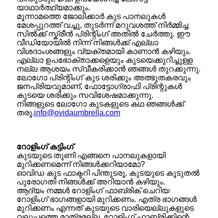
യാഥാർത്ഥ്യമാക്കും.
മൂന്നാമത്തെ ജോലിക്കാർ കുട പാനലുകൾ
മേശപ്പുറത്ത് വച്ചു, തുടർന്ന് മറുവശത്ത് നിർമ്മിച്ച
സിൽക്ക് സ്ക്രീൻ പ്രിന്റിംഗ് അതിൽ ചേർത്തു. ഈ
വീഡിയോയിൽ നിന്ന് നിങ്ങൾക്ക് എല്ലാ
വിശദാംശങ്ങളും വ്യക്തമായി കാണാൻ കഴിയും.
എല്ലാ ഉപഭോക്താക്കളെയും കുടയെക്കുറിച്ചുള്ള
നല്ല ആശയം സ്വീകരിക്കാൻ ഞങ്ങൾ തുറക്കുന്നു.
ലോഗോ പ്രിന്റിംഗ് കുട ശരിക്കും അത്ഭുതകരവും
ജനപ്രിയവുമാണ്, ഫോട്ടോഗ്രാഫി പ്രിന്റുകൾ
കുടയെ ശരിക്കും സവിശേഷമാക്കുന്നു.
നിങ്ങളുടെ ലോഗോ കുടകളുടെ കഥ ഞങ്ങൾക്ക്
തരൂ.
info@ovidaumbrella.com
റോളിംഗ് കട്ടിംഗ്
കുടയുടെ തുണി എങ്ങനെ പാനലുകളായി
മുറിക്കണമെന്ന് നിങ്ങൾക്കറിയാമോ?
ഓവിഡ കുട ഫാക്ടറി പിന്തുടരൂ, കുടയുടെ കൂടുതൽ
പുരോഗതി നിങ്ങൾക്ക് അറിയാൻ കഴിയും.
ആദ്യം നമ്മൾ റോളിംഗ് ഫാബ്രിക് ചെറിയ
റോളിംഗ് ഭാഗങ്ങളായി മുറിക്കണം. എത്ര ഭാഗങ്ങൾ
മുറിക്കണം എന്നത് കുടയുടെ വാരിയെല്ലുകളുടെ
വലുപ്പത്തെ മാത്രമല്ല, റോളിംഗ് ഫാബ്രിക്കിന്റെ