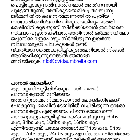
പൊട്ടിപ്പോകുന്നതിനാൽ, നമ്മൾ അത് നന്നായി
പൂട്ടേണ്ടതുണ്ട്, അത് കുടയെ മികച്ചതാക്കുന്നു.
ജർമ്മനിയിൽ കുട നിർമ്മാണത്തിൽ പുതിയ
സാങ്കേതികവിദ്യ നിലവിലുണ്ടെങ്കിലും, കത്തി
മെഷീനിന് കുട തുണി സിൽക്ക് ലൈൻ ഇല്ലാതെ
സ്വയം പൂട്ടാൻ കഴിയും. അതിനാൽ ജർമ്മനിയിലോ
ജപ്പാനിലോ ഇപ്പോഴും നിർമ്മിക്കുന്ന ഉയർന്ന
നിലവാരമുള്ള ചില കുടകൾ ഉണ്ട്.
വ്യത്യാസത്തെക്കുറിച്ച് കൂടുതലറിയാൻ നിങ്ങൾ
ആഗ്രഹിക്കുന്നുവെങ്കിൽ ഞങ്ങളെ
അറിയിക്കുക.
info@ovidaumbrella.com
പാനൽ ലോക്കിംഗ്
കുട തുണി പൂട്ടിയിരിക്കുമ്പോൾ, നമ്മൾ
പാനലുകളായി മുറിക്കണം.
അതിനുശേഷം നമ്മൾ പാനൽ ലോക്കിംഗിലേക്ക്
പോകുന്നു. മെഷീൻ ടേബിളിൽ വച്ചിരിക്കുന്ന ഓരോ
പാനലുകളും എടുക്കണം. പിന്നെ ഓരോ രണ്ട്
പാനലുകളും ഒരുമിച്ച് ലോക്ക് ചെയ്യുന്നു. 6ribs
കുട, 8ribs കുട, 10ribs കുട, 16ribs കുട
എന്നിവയുണ്ട്. പക്ഷേ ഞങ്ങൾക്ക് 7ribs കുട, 9ribs
കുട, 12ribs കുട, 24ribs കുട എന്നിങ്ങനെ പ്രത്യേക
റിബ്സ് കുടയുണ്ട്. തൊഴിലാളികൾക്ക് അതൊരു