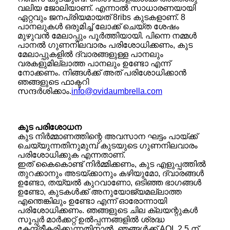
വലിയ ജോലിയാണ്. എന്നാൽ സാധാരണയായി
ഏറ്റവും ജനപ്രിയമായത് 8ribs കുടകളാണ്. 8
പാനലുകൾ ഒരുമിച്ച് ലോക്ക് ചെയ്ത ശേഷം
മുഴുവൻ മേലാപ്പും പൂർത്തിയായി. പിന്നെ നമ്മൾ
പാനൽ ഗുണനിലവാരം പരിശോധിക്കണം, കുട
മേലാപ്പുകളിൽ ദ്വാരങ്ങളുള്ള പാനലും
വരകളുമില്ലാത്ത പാനലും ഉണ്ടോ എന്ന്
നോക്കണം. നിങ്ങൾക്ക് അത് പരിശോധിക്കാൻ
ഞങ്ങളുടെ ഫാക്ടറി
സന്ദർശിക്കാം.
info@ovidaumbrella.com
കുട പരിശോധന
കുട നിർമ്മാണത്തിന്റെ അവസാന ഘട്ടം പായ്ക്ക്
ചെയ്യുന്നതിനുമുമ്പ് കുടയുടെ ഗുണനിലവാരം
പരിശോധിക്കുക എന്നതാണ്.
ഇത് കൈകൊണ്ട് നിർമ്മിക്കണം, കുട എളുപ്പത്തിൽ
തുറക്കാനും അടയ്ക്കാനും കഴിയുമോ, ദ്വാരങ്ങൾ
ഉണ്ടോ, തയ്യൽ കുറവാണോ, ഒടിഞ്ഞ ഭാഗങ്ങൾ
ഉണ്ടോ, കുടകൾക്ക് അനുയോജ്യമല്ലാത്ത
എന്തെങ്കിലും ഉണ്ടോ എന്ന് ഓരോന്നായി
പരിശോധിക്കണം. ഞങ്ങളുടെ ചില ക്ലയന്റുകൾ
സൂപ്പർ മാർക്കറ്റ് ഉൽപ്പന്നങ്ങളിൽ ശ്രദ്ധ
കേന്ദ്രീകരിക്കുന്നതിനാൽ, ഞങ്ങൾക്ക് AQL 2.5 ന്