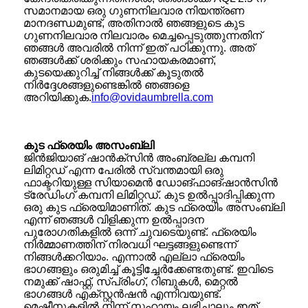
സമാനമായ ഒരു ഗുണനിലവാര നിയന്ത്രണ
മാനദണ്ഡമുണ്ട്, അതിനാൽ ഞങ്ങളുടെ കുട
ഗുണനിലവാര നിലവാരം മെച്ചപ്പെടുത്തുന്നതിന്
ഞങ്ങൾ അവരിൽ നിന്ന് ഇത് പഠിക്കുന്നു. അത്
ഞങ്ങൾക്ക് ശരിക്കും സഹായകരമാണ്,
കുടയെക്കുറിച്ച് നിങ്ങൾക്ക് കൂടുതൽ
നിർദ്ദേശങ്ങളുണ്ടെങ്കിൽ ഞങ്ങളെ
അറിയിക്കുക.
info@ovidaumbrella.com
കുട ഫ്രെയിം അസംബ്ലി
ജിൻജിയാങ് ഷാൻക്സിൻ അംബ്രല്ല കമ്പനി
ലിമിറ്റഡ് എന്ന പേരിൽ സ്വന്തമായി ഒരു
ഫാക്ടറിയുള്ള സിയാമെൻ ഡോങ്ഫാങ്‌ഷാൻസിൻ
ട്രേഡിംഗ് കമ്പനി ലിമിറ്റഡ്. കുട ഉൽപ്പാദിപ്പിക്കുന്ന
ഒരു കുട ഫ്രെയിമാണിത്. കുട ഫ്രെയിം അസംബ്ലി
എന്ന് ഞങ്ങൾ വിളിക്കുന്ന ഉൽപ്പാദന
പുരോഗതികളിൽ ഒന്ന് ചുവടെയുണ്ട്. ഫ്രെയിം
നിർമ്മാണത്തിന് നിരവധി ഘട്ടങ്ങളുണ്ടെന്ന്
നിങ്ങൾക്കറിയാം. എന്നാൽ എല്ലാ ഫ്രെയിം
ഭാഗങ്ങളും ഒരുമിച്ച് കൂട്ടിച്ചേർക്കേണ്ടതുണ്ട്. ഇവിടെ
നമുക്ക് ഷാഫ്റ്റ്, സ്പ്രിംഗ്, റിബുകൾ, മെറ്റൽ
ഭാഗങ്ങൾ എക്സ്റ്റൻഷൻ എന്നിവയുണ്ട്.
മെഷീനുകളിൽ നിന്ന് സഹായം ലഭിച്ചാലും ഇത്