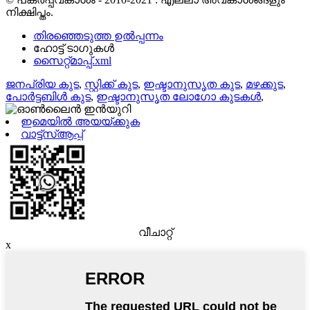
നിക്ഷിപ്തം.
തിരഞ്ഞെടുത്ത ഉൽപ്പന്നം
ഹോട്ട് ടാഗുകൾ
സൈറ്റ്മാപ്പ്.xml
ജനപ്രിയ കുട
,
സ്റ്റിക്ക് കുട
,
ഇഷ്ടാനുസൃത കുട
,
മഴക്കുട
,
പോർട്ടബിൾ കുട
,
ഇഷ്ടാനുസൃത ലോഗോ കുടകൾ
,
ഇമെയിൽ അയയ്ക്കുക
വാട്ട്‌സ്ആപ്പ്
വീചാറ്റ്
x