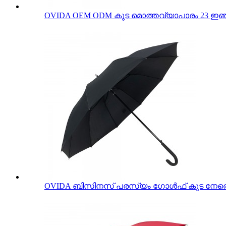
OVIDA OEM ODM കുട മൊത്തവ്യാപാരം 23 ഇഞ്ച
OVIDA ബിസിനസ് പരസ്യം ഗോൾഫ് കുട നേരെ 