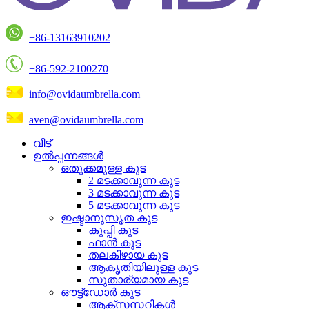
+86-13163910202
+86-592-2100270
info@ovidaumbrella.com
aven@ovidaumbrella.com
വീട്
ഉൽപ്പന്നങ്ങൾ
ഒതുക്കമുള്ള കുട
2 മടക്കാവുന്ന കുട
3 മടക്കാവുന്ന കുട
5 മടക്കാവുന്ന കുട
ഇഷ്ടാനുസൃത കുട
കുപ്പി കുട
ഫാൻ കുട
തലകീഴായ കുട
ആകൃതിയിലുള്ള കുട
സുതാര്യമായ കുട
ഔട്ട്ഡോർ കുട
ആക്‌സസറികൾ