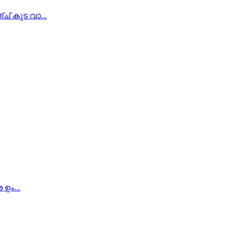
് കുട വാ...
ഉം...