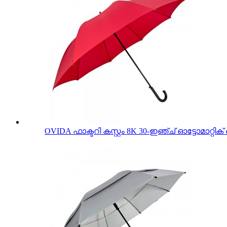
OVIDA ഫാക്ടറി കസ്റ്റം 8K 30-ഇഞ്ച് ഓട്ടോമാറ്റ