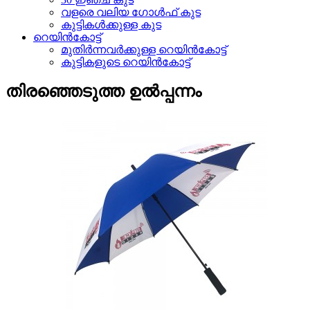
വളരെ വലിയ ഗോൾഫ് കുട
കുട്ടികൾക്കുള്ള കുട
റെയിൻകോട്ട്
മുതിർന്നവർക്കുള്ള റെയിൻകോട്ട്
കുട്ടികളുടെ റെയിൻകോട്ട്
തിരഞ്ഞെടുത്ത ഉൽപ്പന്നം